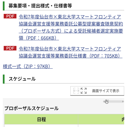
募集要項・提出様式・仕様書等
令和7年度仙台市×東北大学スマートフロンティア
協議会運営支援等業務委託公募型提案審査随意契約
（プロポーザル方式）による受託候補者選定実施要
領（PDF：666KB）
令和7年度仙台市×東北大学スマートフロンティア
協議会運営支援等業務委託仕様書（PDF：705KB）
様式一式（ZIP：97KB）
スケジュール
画面サイズで表示
プロポーザルスケジュール
日程
内