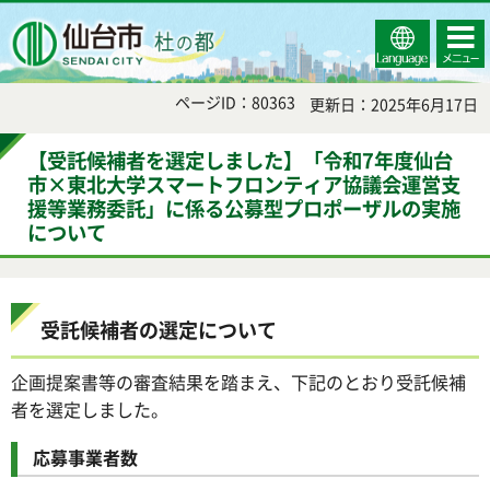
Select
コンテ
仙台市
Language
ンツメ
ニュー
ページID：80363
更新日：2025年6月17日
【受託候補者を選定しました】「令和7年度仙台
市×東北大学スマートフロンティア協議会運営支
援等業務委託」に係る公募型プロポーザルの実施
について
受託候補者の選定について
企画提案書等の審査結果を踏まえ、下記のとおり受託候補
者を選定しました。
応募事業者数