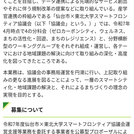
くことを目指し、データ連携による先端的なサービス創出
やそれに伴う規制改革の提案などに取り組んでいる。産学
官連携の枠組みである「仙台市×東北大学スマートフロン
ティア協議会（以下「協議会」という。）」では、令和7年
4月時点で4の分科会（ゼロカーボンシティ、ウェルネス、
まちの活性化・回遊、まちのレジリエンス）と、分野横断
型のワーキンググループをそれぞれ組成・運営し、各テー
マにおける地域課題の解決に向けて取り組みの深化・高度
化を図ってきたところである。
本業務は、協議会の事務局運営を円滑に行い、上記取り組
みの更なる進展を図ることによって、一層のスマートシテ
ィ化・地域課題の解決と、それによるまちづくりの理念の
実現を目的とする。
募集について
令和7年度仙台市×東北大学スマートフロンティア協議会運
営支援等業務を委託する事業者を公募型プロポーザルによ