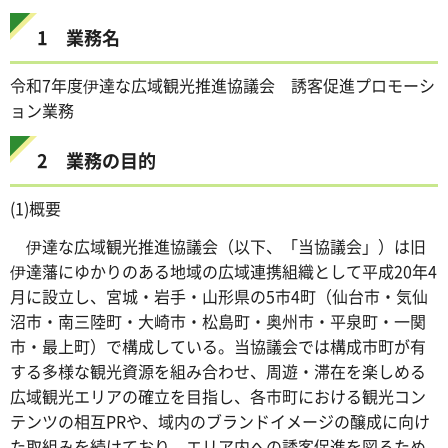
1 業務名
令和7年度伊達な広域観光推進協議会 誘客促進プロモーシ
ョン業務
2 業務の目的
(1)概要
伊達な広域観光推進協議会（以下、「当協議会」）は旧
伊達藩にゆかりのある地域の広域連携組織として平成20年4
月に設立し、宮城・岩手・山形県の5市4町（仙台市・気仙
沼市・南三陸町・大崎市・松島町・奥州市・平泉町・一関
市・最上町）で構成している。当協議会では構成市町が有
する多様な観光資源を組み合わせ、周遊・滞在を楽しめる
広域観光エリアの確立を目指し、各市町における観光コン
テンツの相互PRや、域内のブランドイメージの醸成に向け
た取組みを続けており、エリア内への誘客促進を図るため