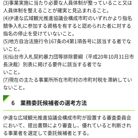
(3)事業実施に当たり必要な人員体制が整っていること又は
人員体制を整えることが確実と見込まれること。
(4)伊達な広域観光推進協議会構成市町のいずれかより指名
競争入札に参加する資格を有すると認められた者に対する
指名の停止を受けていないこと。
(5)地方自治法施行令167条の4第1項各号に該当する者でな
いこと。
(6)仙台市入札契約暴力団等排除要綱（平成20年10月31日市
長決裁）別表に掲げる要件に該当する者でな
いこと。
(7)現在の主たる事業所所在市町村の市町村税を滞納してい
ないこと。
6 業務委託候補者の選考方法
伊達な広域観光推進協議会構成市町が設置する審査委員会
において、提出書類により審査し、優れていると判断され
る事業者を選定して委託候補者とする。