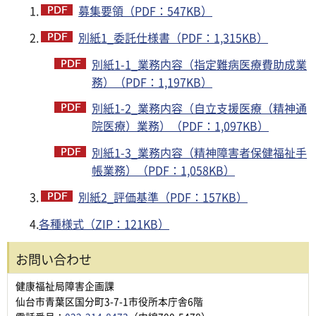
1.
募集要領（PDF：547KB）
2.
別紙1_委託仕様書（PDF：1,315KB）
別紙1-1_業務内容（指定難病医療費助成業
務）（PDF：1,197KB）
別紙1-2_業務内容（自立支援医療（精神通
院医療）業務）（PDF：1,097KB）
別紙1-3_業務内容（精神障害者保健福祉手
帳業務）（PDF：1,058KB）
3.
別紙2_評価基準（PDF：157KB）
4.
各種様式（ZIP：121KB）
お問い合わせ
健康福祉局障害企画課
仙台市青葉区国分町3-7-1市役所本庁舎6階