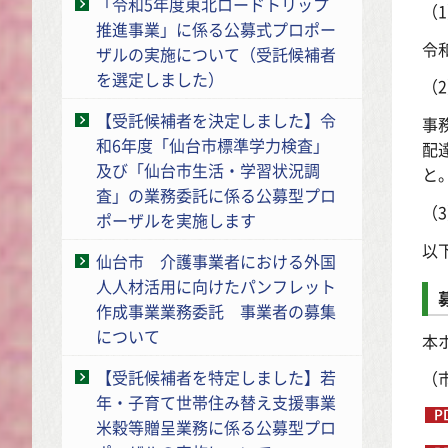
「令和5年度東北ロードトリップ
（
推進事業」に係る公募式プロポー
令
ザルの実施について（受託候補者
を選定しました）
（
【受託候補者を決定しました】令
事
和6年度「仙台市標準学力検査」
配
及び「仙台市生活・学習状況調
と
査」の業務委託に係る公募型プロ
（
ポーザルを実施します
以
仙台市 介護事業者における外国
人人材活用に向けたパンフレット
作成事業業務委託 事業者の募集
について
本
【受託候補者を特定しました】若
（
年・子育て世帯住み替え支援事業
米穀等贈呈業務に係る公募型プロ