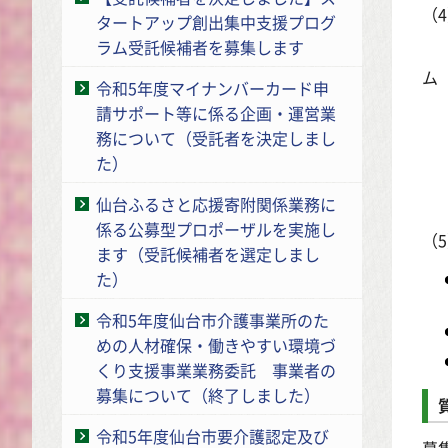
（
タートアップ創出集中支援プログ
ラム受託候補者を募集します
本
令和5年度マイナンバーカード申
の
請サポート等に係る企画・運営業
あ
務について（受託者を決定しまし
た）
申
仙台ふるさと応援寄附関係業務に
係る公募型プロポーザルを実施し
（
ます（受託候補者を選定しまし
た）
令和5年度仙台市介護事業所のた
めの人材確保・働きやすい環境づ
くり支援事業業務委託 事業者の
募集について（終了しました）
令和5年度仙台市要介護認定及び
募