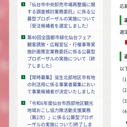
「仙台市中央卸売市場再整備に関
応
する調査検討業務委託」に係る公
募型プロポーザルの実施について
（受注候補者を選定しました）
選
第40回全国都市緑化仙台フェア
観客誘致・広報宣伝・行催事等実
施計画策定業務委託に係る公募型
プロポーザルの実施について（終
了しました）
以
【常時募集】蒲生北部地区市有地
（
の利活用に係る事業者募集におい
（
て事業候補者が決定いたしました
（
「令和6年度仙台市西部地区観光
地域おこし協力隊活動支援業務
（
（第2次）」に係る公募型プロポ
ーザルの実施について(終了しま