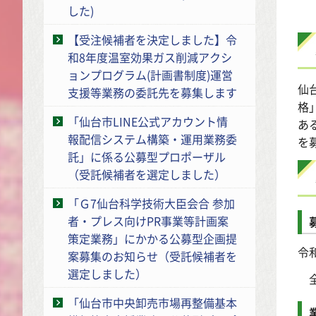
した)
【受注候補者を決定しました】令
和8年度温室効果ガス削減アクシ
ョンプログラム(計画書制度)運営
仙
支援等業務の委託先を募集します
格
「仙台市LINE公式アカウント情
あ
報配信システム構築・運用業務委
を
託」に係る公募型プロポーザル
（受託候補者を選定しました）
「Ｇ7仙台科学技術大臣会合 参加
者・プレス向けPR事業等計画案
策定業務」にかかる公募型企画提
令
案募集のお知らせ（受託候補者を
選定しました）
全
「仙台市中央卸売市場再整備基本