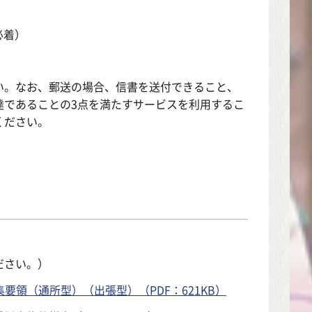
必着）
い。なお、郵送の場合、信書を送付できること、
達であることの3点を満たすサービスを利用するこ
ください。
ださい。）
領（通所型）（出張型）（PDF：621KB）