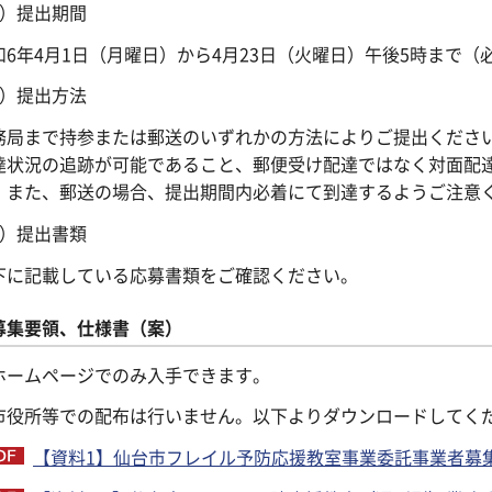
1）提出期間
和6年4月1日（月曜日）から4月23日（火曜日）午後5時まで（
2）提出方法
務局まで持参または郵送のいずれかの方法によりご提出くださ
達状況の追跡が可能であること、郵便受け配達ではなく対面配
。また、郵送の場合、提出期間内必着にて到達するようご注意
3）提出書類
下に記載している応募書類をご確認ください。
募集要領、仕様書（案）
ホームページでのみ入手できます。
市役所等での配布は行いません。以下よりダウンロードしてく
【資料1】仙台市フレイル予防応援教室事業委託事業者募集要