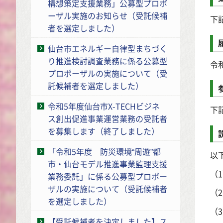
構想策定支援業務」公募型プロポ
ーザル実施のお知らせ（受託候補
下
者を選定しました）
仙台市エネルギー自律型まちづく
り推進検討調査業務に係る公募型
令
プロポーザルの実施について（受
託候補者を選定しました）
令和5年度仙台市X-TECHビジネ
下
ス創出促進事業運営業務の受託者
を募集します（終了しました）
「令和5年度 防災環境“周遊”都
以
市・仙台モデル推進事業監理支援
（
業務委託」に係る公募型プロポー
ザルの実施について（受託候補者
（
を選定しました）
（
【受託候補者を決定しました】ス