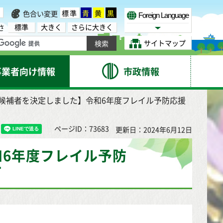
標準
青
黄
黒
色合い変更
Foreign Language
標準
大きく
さらに大きく
さ
Select Language
サイトマップ
事業者向け情報
市政情報
託候補者を決定しました】令和6年度フレイル予防応援
ページID：73683
更新日：2024年6月12日
6年度フレイル予防
て