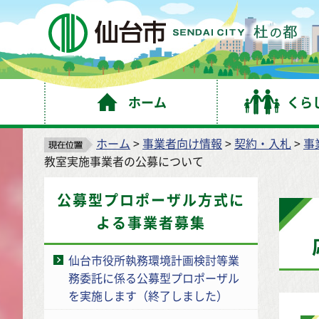
仙
ホーム
くら
ホーム
>
事業者向け情報
>
契約・入札
>
事
教室実施事業者の公募について
公募型プロポーザル方式に
よる事業者募集
仙台市役所執務環境計画検討等業
務委託に係る公募型プロポーザル
を実施します（終了しました）