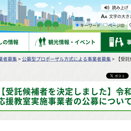
台市
読み上げ
文字の大き
キーワード
ページID
しの情報
観光情報・イベント
業者募集
>
公募型プロポーザル方式による事業者募集
> 【受
【受託候補者を決定しました】令和
応援教室実施事業者の公募につい