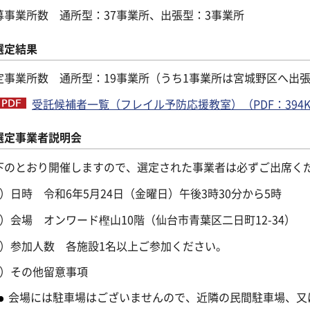
募事業所数 通所型：37事業所、出張型：3事業所
選定結果
定事業所数 通所型：19事業所（うち1事業所は宮城野区へ出
受託候補者一覧（フレイル予防応援教室）（PDF：394K
選定事業者説明会
下のとおり開催しますので、選定された事業者は必ずご出席く
1）日時 令和6年5月24日（金曜日）午後3時30分から5時
2）会場 オンワード樫山10階（仙台市青葉区二日町12-34）
3）参加人数 各施設1名以上ご参加ください。
4）その他留意事項
会場には駐車場はございませんので、近隣の民間駐車場、又