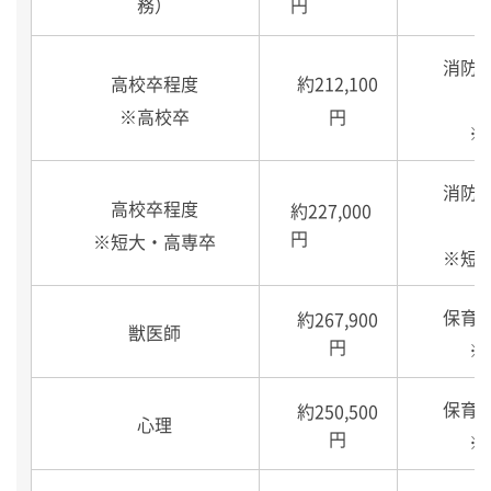
務）
円
消防
高校卒程度
約212,100
※高校卒
円
※
消防
高校卒程度
約227,000
円
※短大・高専卒
※短
保育
約267,900
獣医師
円
※
保育
約250,500
心理
円
※