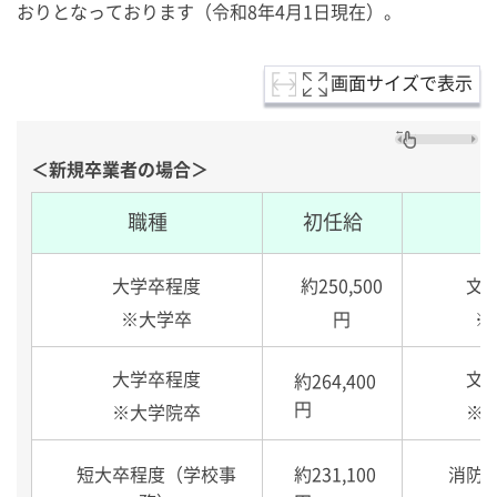
おりとなっております（令和8年4月1日現在）。
画面サイズで表示
＜新規卒業者の場合＞
職種
初任給
大学卒程度
約250,500
文
※大学卒
円
※
大学卒程度
文
約264,400
円
※大学院卒
※
短大卒程度（学校事
約231,100
消防