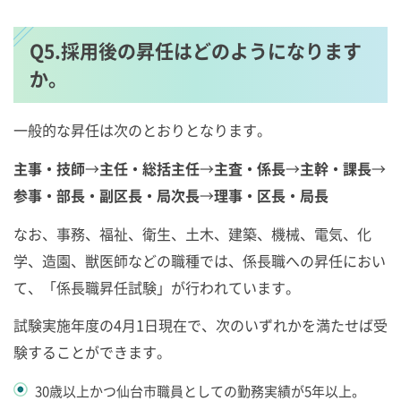
Q5.採用後の昇任はどのようになります
か。
一般的な昇任は次のとおりとなります。
主事・技師
→
主任・総括主任
→
主査・係長
→
主幹・課長
→
参事・部長・副区長・局次長
→
理事・区長・局長
なお、事務、福祉、衛生、土木、建築、機械、電気、化
学、造園、獣医師などの職種では、係長職への昇任におい
て、「係長職昇任試験」が行われています。
試験実施年度の4月1日現在で、次のいずれかを満たせば受
験することができます。
30歳以上かつ仙台市職員としての勤務実績が5年以上。