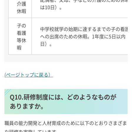
介護
は10日）。
休暇
子の
中学校就学の始期に達するまでの子の看護
看護
への出席のための休暇。1年度に5日以内（
等休
日）。
暇
(ページトップに戻る）
Q10.研修制度には、どのようなものが
ありますか。
職員の能力開発と人材育成のために以下のとおりさまざま
な研修を実施しています。