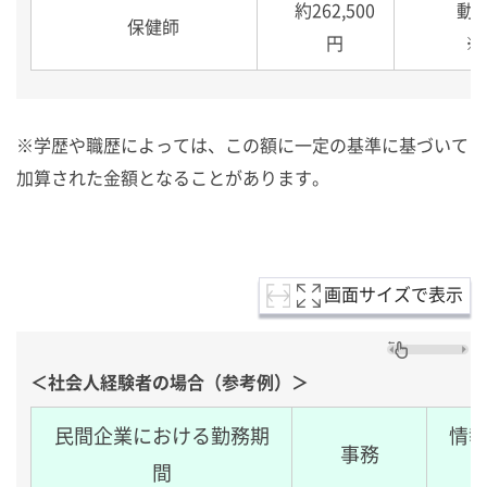
約262,500
動
保健師
円
※
※学歴や職歴によっては、この額に一定の基準に基づいて
加算された金額となることがあります。
画面サイズで表示
＜社会人経験者の場合（参考例）＞
民間企業における勤務期
情
事務
間