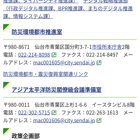
推進課、ダイバーシティ推進課）
デジタル戦略推進部
（行政デジタル推進課、BPR推進課、まちのデジタル推進
課、情報システム課）
防災環境都市推進室
〒980-8671 仙台市青葉区国分町3-7-1
市役所本庁舎
2階
電話：
022-214-8098
ファクス：022-214-8497 メー
ルアドレス：
mac001605@city.sendai.jp
防災環境都市・震災復興室関連リンク
アジア太平洋防災閣僚級会議準備室
〒980-0011 仙台市青葉区上杉1-6-6 イースタンビル8階
電話：
022-302-5715
ファクス：022-263-1613 メー
ルアドレス：
mac001606@city.sendai.jp
政策企画部