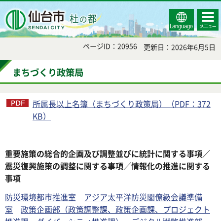
Select
コンテ
仙台市
Language
ンツメ
ニュー
ページID：20956
更新日：2026年6月5日
まちづくり政策局
所属長以上名簿（まちづくり政策局）（PDF：372
KB）
重要施策の総合的企画及び調整並びに統計に関する事項／
震災復興施策の調整に関する事項／情報化の推進に関する
事項
防災環境都市推進室
アジア太平洋防災閣僚級会議準備
室
政策企画部（政策調整課、政策企画課、プロジェクト